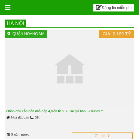
BALILAND – Sàn đăn
Skip to content
Đăng tin miễn phí
HÀ NỘI
GIÁ :
2,169
TỶ
QUẬN HOÀNG MAI
chính chủ cần bán nhà cấp 4,diện tích 38.1m giá bán 57 triệu/1m
2
Nhà đất bán
38m
5 năm trước
Chi tiết