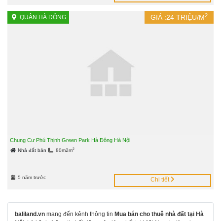
2
GIÁ :
24
TRIỆU/M
QUẬN HÀ ĐÔNG
Chung Cư Phú Thịnh Green Park Hà Đông Hà Nội
2
Nhà đất bán
80m2m
5 năm trước
Chi tiết
baliland.vn
mang đến kênh thông tin
Mua bán cho thuê nhà đất tại Hà