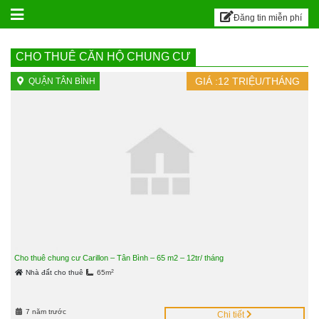
BALILAND – Sàn đăng t
Skip to content
Đăng tin miễn phí
CHO THUÊ CĂN HỘ CHUNG CƯ
GIÁ :
12
TRIỆU/THÁNG
QUẬN TÂN BÌNH
Cho thuê chung cư Carillon – Tân Bình – 65 m2 – 12tr/ tháng
2
Nhà đất cho thuê
65m
7 năm trước
Chi tiết