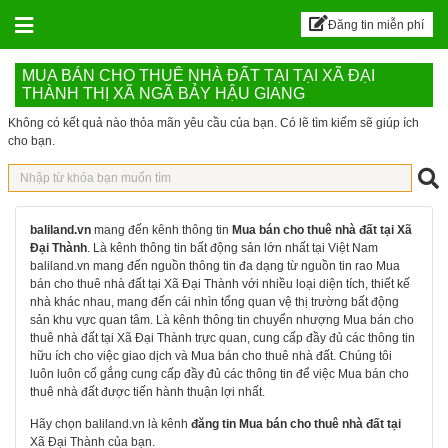
BALILAND – Sàn đăn
Skip to content
Đăng tin miễn phí
MUA BÁN CHO THUÊ NHÀ ĐẤT TẠI TẠI XÃ ĐẠI
THÀNH THỊ XÃ NGÃ BẢY HẬU GIANG
Không có kết quả nào thỏa mãn yêu cầu của bạn. Có lẽ tìm kiếm sẽ giúp ích
cho bạn.
baliland.vn
mang đến kênh thông tin
Mua bán cho thuê nhà đất tại Xã
Đại Thành
. Là kênh thông tin bất động sản lớn nhất tại Việt Nam
baliland.vn mang đến nguồn thông tin đa dạng từ nguồn tin rao Mua
bán cho thuê nhà đất tại Xã Đại Thành với nhiều loại diện tích, thiết kế
nhà khác nhau, mang đến cái nhìn tổng quan vệ thị trường bất động
sản khu vực quan tâm. Là kênh thông tin chuyển nhượng Mua bán cho
thuê nhà đất tại Xã Đại Thành trực quan, cung cấp đầy đủ các thông tin
hữu ích cho việc giao dịch và Mua bán cho thuê nhà đất. Chúng tôi
luôn luôn cố gắng cung cấp đầy đủ các thông tin để việc Mua bán cho
thuê nhà đất được tiến hành thuận lợi nhất.
Hãy chọn baliland.vn là kênh
đăng tin Mua bán cho thuê nhà đất tại
Xã Đại Thành của bạn.