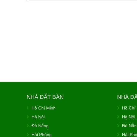
NHÀ ĐẤT BÁN
NHÀ Đ
Hồ Chí Minh
Hồ Chí
Hà Nội
Hà Nội
Đà Nẵng
Đà Nẵn
Hải Phòng
Hải Ph