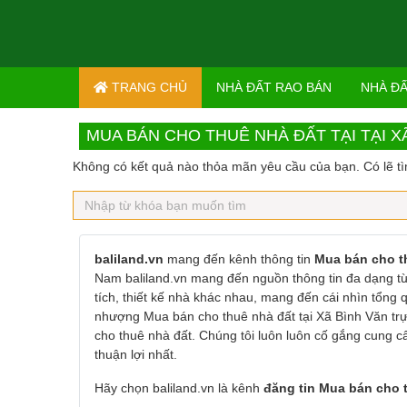
Skip to content
TRANG CHỦ
NHÀ ĐẤT RAO BÁN
NHÀ Đ
MUA BÁN CHO THUÊ NHÀ ĐẤT TẠI TẠI 
Không có kết quả nào thỏa mãn yêu cầu của bạn. Có lẽ tì
baliland.vn
mang đến kênh thông tin
Mua bán cho th
Nam baliland.vn mang đến nguồn thông tin đa dạng từ 
tích, thiết kế nhà khác nhau, mang đến cái nhìn tổng
nhượng Mua bán cho thuê nhà đất tại Xã Bình Văn trự
cho thuê nhà đất. Chúng tôi luôn luôn cố gắng cung c
thuận lợi nhất.
Hãy chọn baliland.vn là kênh
đăng tin Mua bán cho t