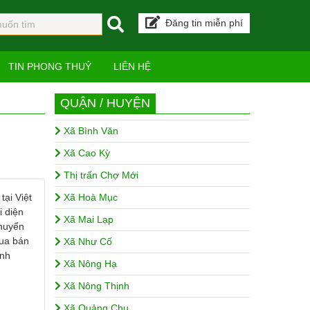
Đăng tin miễn phí
TIN PHONG THUỶ
LIÊN HỆ
QUẬN / HUYỆN
Xã Bình Văn
Xã Cao Kỳ
Thị trấn Chợ Mới
tại Việt
Xã Hoà Mục
i diện
Xã Mai Lạp
chuyển
Mua bán
Xã Như Cố
ành
Xã Nông Hạ
Xã Nông Thịnh
Xã Quảng Chu