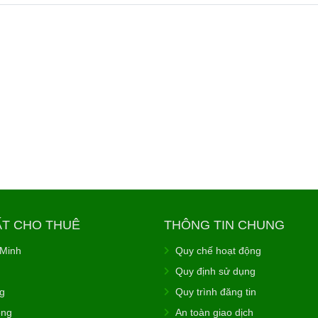
ẤT CHO THUÊ
THÔNG TIN CHUNG
 Minh
Quy chế hoạt động
Quy định sử dụng
g
Quy trình đăng tin
òng
An toàn giao dịch