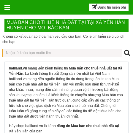
BALILAND – Sàn đăn
Skip to content
Đăng tin miễn phí
MUA BÁN CHO THUÊ NHÀ ĐẤT TẠI TẠI XÃ YÊN HÂN
HUYỆN CHỢ MỚI BẮC KẠN
Không có kết quả nào thỏa mãn yêu cầu của bạn. Có lẽ tìm kiếm sẽ giúp ích
cho bạn.
baliland.vn
mang đến kênh thông tin
Mua bán cho thuê nhà đất tại Xã
Yên Hân
. Là kênh thông tin bất động sản lớn nhất tại Việt Nam
baliland.vn mang đến nguồn thông tin đa dạng từ nguồn tin rao Mua
bán cho thuê nhà đất tại Xã Yên Hân với nhiều loại diện tích, thiết kế
nhà khác nhau, mang đến cái nhìn tổng quan vệ thị trường bất động
sản khu vực quan tâm. Là kênh thông tin chuyển nhượng Mua bán cho
thuê nhà đất tại Xã Yên Hân trực quan, cung cấp đầy đủ các thông tin
hữu ích cho việc giao dịch và Mua bán cho thuê nhà đất. Chúng tôi
luôn luôn cố gắng cung cấp đầy đủ các thông tin để việc Mua bán cho
thuê nhà đất được tiến hành thuận lợi nhất.
Hãy chọn baliland.vn là kênh
đăng tin Mua bán cho thuê nhà đất tại
Xã Yên Hân của bạn.