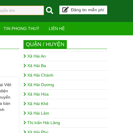
Đăng tin miễn phí
TIN PHONG THUỶ
LIÊN HỆ
QUẬN / HUYỆN
Xã Hải An
Xã Hải Ba
Xã Hải Chánh
ại Việt
Xã Hải Dương
 diện
Xã Hải Hòa
chuyển
ua bán
Xã Hải Khê
ành
Xã Hải Lâm
Thị trấn Hải Lăng
Xã Hải Phú