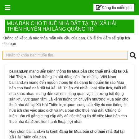
BALILAND – Sàn đăn
Skip to content
Đăng tin miễn phí
MUA BÁN CHO THUÊ NHÀ ĐẤT TẠI TẠI XÃ HẢI
THIỆN HUYỆN HẢI LĂNG QUẢNG TRỊ
Không có kết quả nào thỏa mãn yêu cầu của bạn. Có lẽ tìm kiếm sẽ giúp ích
cho bạn.
baliland.vn
mang đến kênh thông tin
Mua bán cho thuê nhà đất tại Xã
Hải Thiện
. Là kênh thông tin bất động sản lớn nhất tại Việt Nam
baliland.vn mang đến nguồn thông tin đa dạng từ nguồn tin rao Mua
bán cho thuê nhà đất tại Xã Hải Thiện với nhiều loại diện tích, thiết kế
nhà khác nhau, mang đến cái nhìn tổng quan vệ thị trường bất động
sản khu vực quan tâm. Là kênh thông tin chuyển nhượng Mua bán cho
thuê nhà đất tại Xã Hải Thiện trực quan, cung cấp đầy đủ các thông tin
hữu ích cho việc giao dịch và Mua bán cho thuê nhà đất. Chúng tôi
luôn luôn cố gắng cung cấp đầy đủ các thông tin để việc Mua bán cho
thuê nhà đất được tiến hành thuận lợi nhất.
Hãy chọn baliland.vn là kênh
đăng tin Mua bán cho thuê nhà đất tại
Xã Hải Thiện của bạn.